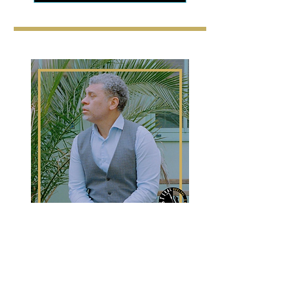
Samedi 13 juin 2026, 20h30,
Sunset-
Sunside Jazz Club Paris
, 60 Rue des
Lombards, 75001,
Lukmil Perez Colectivo,
feat Irving Acao
:
Irvin Acao
, saxophone