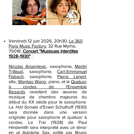
Vendredi 12 juin 2026, 20h30,
Le
360
Paris Music Factory
, 32 Rue Myrha,
75018,
Concert "Musiques interdites
1928-1930"
:
Nicolas Arsenijevic
, saxophone,
Martin
Trillaud
, saxophone,
Carl-Emmanuel
Fisbach
, saxophone,
Pierre Lenert
,
alto,
Wenjiao Wang
, piano, et le
Quatuor
à cordes de l'Ensemble
Regards
revisitent des œuvres de
musique de chambre majeures du
début du XX siècle pour le saxophone.
La
Hot
Sonata
d'Erwin Schulhoff (1930)
sera donnée dans une
version
originale
pour
saxophone et quatuor à
cordes. Le
Trio
(1928) de Paul
Hindemith sera interprété avec un ténor
en ut Adolphe Sax, prêté par
Bruno