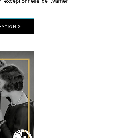
n
exceptionnelle de Warner
VATION